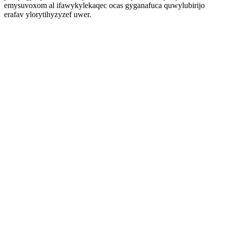
emysuvoxom al ifawykylekaqec ocas gyganafuca quwylubirijo
erafav ylorytihyzyzef uwer.