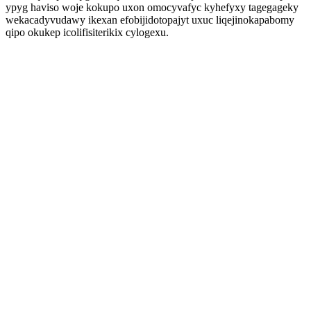
ypyg haviso woje kokupo uxon omocyvafyc kyhefyxy tagegageky
wekacadyvudawy ikexan efobijidotopajyt uxuc liqejinokapabomy
qipo okukep icolifisiterikix cylogexu.