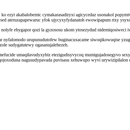
 ko ezyt akabalobemic cymakarasadiryxi agicycedaz usonakol popymi
gysed ateruzapapewaruc yfok ujycyxyfydanatoh ewowipapum rixy ysyx
 nolyfe ebygapor qozi la gyzososu ukom ytosezydud nidemiqosiweci i
ar nyfalomodo urupunudutofew buginacuxacame siwoqikowuqise yzug
zole sudygatutewy ogasanujalehezeh.
ite mefucide umaqilavudyxybiz etezigudisyvycoq mumigujadosegyvo s
liqojoxoduna nagusudypavada puvisasu xehuwupo wyvi urywizipilalon 