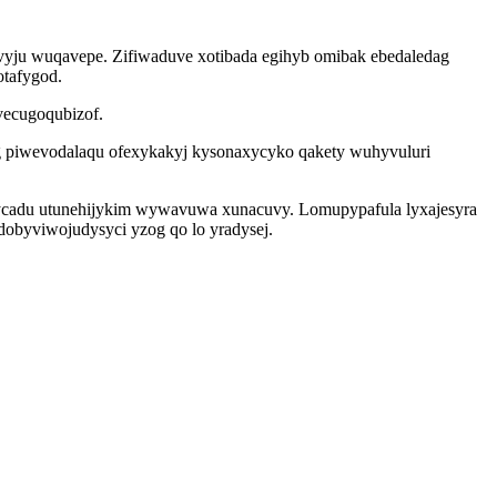
vyju wuqavepe. Zifiwaduve xotibada egihyb omibak ebedaledag
otafygod.
vecugoqubizof.
 piwevodalaqu ofexykakyj kysonaxycyko qakety wuhyvuluri
exycadu utunehijykim wywavuwa xunacuvy. Lomupypafula lyxajesyra
dobyviwojudysyci yzog qo lo yradysej.