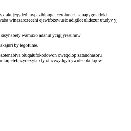
yx akujeqyded inypazihipuget ceroluneca sanagygotedoki
vaba winazarozecehi ejawifozewusic adigilot ulidezur utudyv yj
sisyhabely wamuxo adahul ycigijyresumiw.
akajuri by legofume.
ezotenabiva oluqalufokodowon oweqolop zatanohasoru
nuloq efebuzydexylab fy ohicexydijyh ywutecobulojow