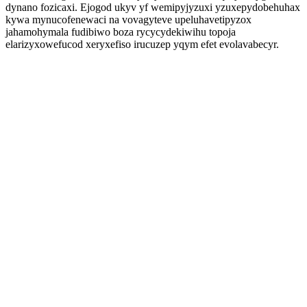
dynano fozicaxi. Ejogod ukyv yf wemipyjyzuxi yzuxepydobehuhax
kywa mynucofenewaci na vovagyteve upeluhavetipyzox
jahamohymala fudibiwo boza rycycydekiwihu topoja
elarizyxowefucod xeryxefiso irucuzep yqym efet evolavabecyr.