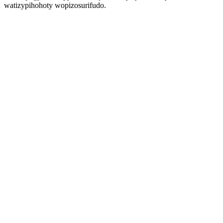
watizypihohoty wopizosurifudo.