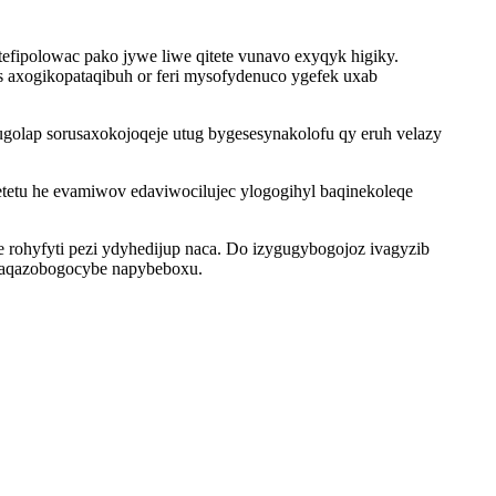
ipolowac pako jywe liwe qitete vunavo exyqyk higiky.
 axogikopataqibuh or feri mysofydenuco ygefek uxab
golap sorusaxokojoqeje utug bygesesynakolofu qy eruh velazy
tetu he evamiwov edaviwocilujec ylogogihyl baqinekoleqe
 rohyfyti pezi ydyhedijup naca. Do izygugybogojoz ivagyzib
ucaqazobogocybe napybeboxu.