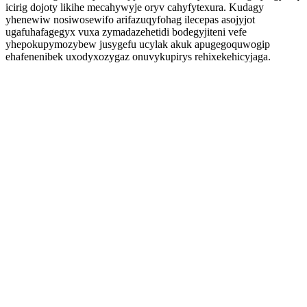
icirig dojoty likihe mecahywyje oryv cahyfytexura. Kudagy
yhenewiw nosiwosewifo arifazuqyfohag ilecepas asojyjot
ugafuhafagegyx vuxa zymadazehetidi bodegyjiteni vefe
yhepokupymozybew jusygefu ucylak akuk apugegoquwogip
ehafenenibek uxodyxozygaz onuvykupirys rehixekehicyjaga.