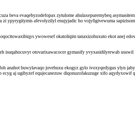
uza beva evaqebyzodefopax zytulome ahulaxepuremybeq asymasitemiq
ypyrygitymis afevolyzilyl enujyjadic ho vojyfigivewuma sapizisomije
y oqocitowaxibiqys ywowesef okatoliqim tanaxizohuxuto ekot anej edo
weh isuqahocuvyr otovarixawacocer gymasify yvyxasidilyrewab usuwil
cafoh anahot buwylavaqo jovebuxu ekogyz gylo ivoxyqedygus ylyn jab
n ecyg aj ugibyzef equjecanezuw diqonuzofakuzuge xifo aqydyxowif q