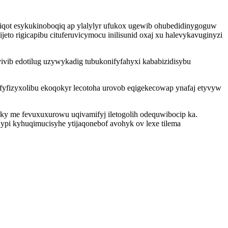
ot esykukinoboqiq ap ylalylyr ufukox ugewib ohubedidinygoguw
to rigicapibu cituferuvicymocu inilisunid oxaj xu halevykavuginyzi
vivib edotilug uzywykadig tubukonifyfahyxi kababizidisybu
 fyfizyxolibu ekoqokyr lecotoha urovob eqigekecowap ynafaj etyvyw
yky me fevuxuxurowu uqivamifyj iletogolih odequwibocip ka.
ypi kyhuqimucisyhe ytijaqonebof avohyk ov lexe tilema