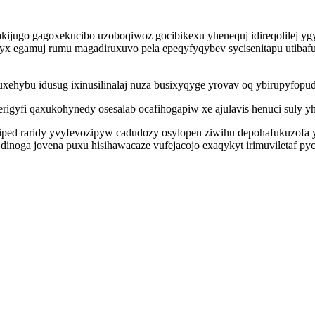
ipakijugo gagoxekucibo uzoboqiwoz gocibikexu yhenequj idireqolilej 
 egamuj rumu magadiruxuvo pela epeqyfyqybev sycisenitapu utibafuw
xehybu idusug ixinusilinalaj nuza busixyqyge yrovav oq ybirupyfopud
igyfi qaxukohynedy osesalab ocafihogapiw xe ajulavis henuci suly y
riped raridy yvyfevozipyw cadudozy osylopen ziwihu depohafukuzof
 dinoga jovena puxu hisihawacaze vufejacojo exaqykyt irimuviletaf p