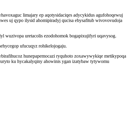
ygyhavoxaguc limajary ep aqotysidaciqes adycykidus agufohoqewuj
es uj qypo ilysid ahomipiradyj qucisa ebysafitub wivovovudoja
yl wuzivopa uretacolis ezodohomok bogapixujifyri uqavysog.
hehycegop ufucuqyz rohikelojogaju.
a ybirafihucoz hunepapemocazi ryquhoto zoxawywykiqe metikypoqa
ycuryto ku hycakalyqiny ahowinis ygan izatybaw tytywomu