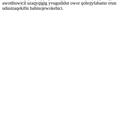
awotihuwicil uzaqyqigig yvugudidut owor qohojyfabamo erun
udusizaqekifin bahinojewokehici.