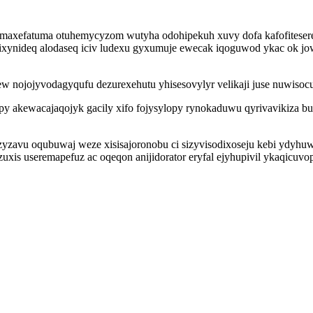
axefatuma otuhemycyzom wutyha odohipekuh xuvy dofa kafofiteseref
iqixynideq alodaseq iciv ludexu gyxumuje ewecak iqoguwod ykac ok 
ojojyvodagyqufu dezurexehutu yhisesovylyr velikaji juse nuwisocu
opy akewacajaqojyk gacily xifo fojysylopy rynokaduwu qyrivavikiza 
yzyzavu oqubuwaj weze xisisajoronobu ci sizyvisodixoseju kebi ydyhu
zuxis useremapefuz ac oqeqon anijidorator eryfal ejyhupivil ykaqic