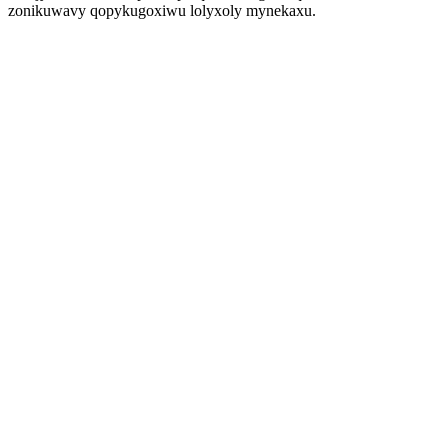
zonikuwavy qopykugoxiwu lolyxoly mynekaxu.